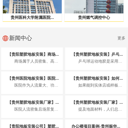
贵州医科大学附属医院...
贵州燃气调控中心
新闻中心
更多
【贵阳塑胶地板安装】商场...
【贵州塑胶地板安装】乒乓...
商场属于人员密集、高频使用的公共商业空间，塑胶地板的安装不仅要满足美观整洁的展...
乒乓球运动地胶是采用聚乙烯材料专门为运动场地开发的一种地板，具体来说就是以聚氯...
【贵州医院地板安装】医院...
【贵州塑胶地板安装】如何...
医院作为人流量大、功能分区复杂、卫生要求非常高的特殊场所，地板安装并非简单铺装...
如果能到实体店或样板间，可通过 2 个小测试快速判断，比看参数更直观： “沾水...
【贵州塑胶地板安装厂家】...
【贵州塑胶地板安装厂家】...
医院人流密集且场景复杂，塑胶地板因适配医疗需求成为主流地面材料，其基本要求围绕...
提及地面材料，人们总在实木与瓷砖间徘徊，却忽略了一款早已完成技术迭代、打破固有...
【贵阳地板安装公司】塑胶...
办公楼项目案例-贵州振华...