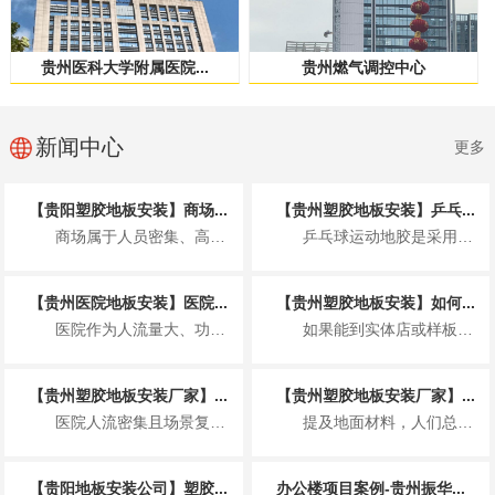
贵州医科大学附属医院...
贵州燃气调控中心
新闻中心
更多
【贵阳塑胶地板安装】商场...
【贵州塑胶地板安装】乒乓...
商场属于人员密集、高频使用的公共商业空间，塑胶地板的安装不仅要满足美观整洁的展...
乒乓球运动地胶是采用聚乙烯材料专门为运动场地开发的一种地板，具体来说就是以聚氯...
【贵州医院地板安装】医院...
【贵州塑胶地板安装】如何...
医院作为人流量大、功能分区复杂、卫生要求非常高的特殊场所，地板安装并非简单铺装...
如果能到实体店或样板间，可通过 2 个小测试快速判断，比看参数更直观： “沾水...
【贵州塑胶地板安装厂家】...
【贵州塑胶地板安装厂家】...
医院人流密集且场景复杂，塑胶地板因适配医疗需求成为主流地面材料，其基本要求围绕...
提及地面材料，人们总在实木与瓷砖间徘徊，却忽略了一款早已完成技术迭代、打破固有...
【贵阳地板安装公司】塑胶...
办公楼项目案例-贵州振华...