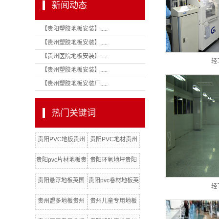
新闻动态
【贵阳塑胶地板安装】.....
【贵州塑胶地板安装】.....
【贵州医院地板安装】.....
轻
【贵州塑胶地板安装】.....
【贵州塑胶地板安装厂.....
热门关键词
贵阳PVC地板贵州
贵阳PVC地材贵州
洁福地板
阿姆斯壮PVC地板
贵阳pvc片材地板贵
贵阳环氧地坪贵阳
州LGpvc地板
pvc片材地板批发厂
贵阳悬浮地板英国
贵阳pvc卷材地板英
家
轻
汉美臣贵州总代理
国欧保贵州总代理
贵州盟多地板贵州
贵州儿童专用地板
PVC地板辅材配件
贵州抗碘酒PVC地