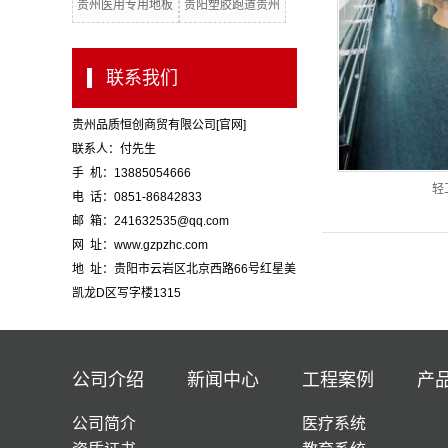
贵州医用专用地板
贵阳塑胶跑道贵州
批发
板代理
贵州得嘉地板
诺拉地板
联系我们
贵州品质恒创商贸有限公司[官网]
联系人：付先生
手 机：13885054666
轻
电 话：0851-86842833
邮 箱：241632535@qq.com
网 址：www.gzpzhc.com
地 址：贵阳市云岩区北京西路66号红星美
凯龙D区写字楼1315
公司介绍
新闻中心
工程案例
产
公司简介
医疗系统