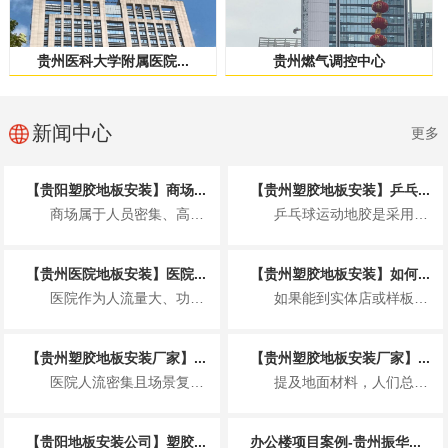
贵州医科大学附属医院...
贵州燃气调控中心
新闻中心
更多
【贵阳塑胶地板安装】商场...
【贵州塑胶地板安装】乒乓...
商场属于人员密集、高频使用的公共商业空间，塑胶地板的安装不仅要满足美观整洁的展...
乒乓球运动地胶是采用聚乙烯材料专门为运动场地开发的一种地板，具体来说就是以聚氯...
【贵州医院地板安装】医院...
【贵州塑胶地板安装】如何...
医院作为人流量大、功能分区复杂、卫生要求非常高的特殊场所，地板安装并非简单铺装...
如果能到实体店或样板间，可通过 2 个小测试快速判断，比看参数更直观： “沾水...
【贵州塑胶地板安装厂家】...
【贵州塑胶地板安装厂家】...
医院人流密集且场景复杂，塑胶地板因适配医疗需求成为主流地面材料，其基本要求围绕...
提及地面材料，人们总在实木与瓷砖间徘徊，却忽略了一款早已完成技术迭代、打破固有...
【贵阳地板安装公司】塑胶...
办公楼项目案例-贵州振华...