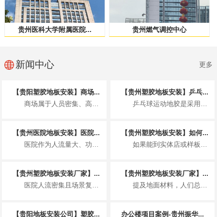
贵州医科大学附属医院...
贵州燃气调控中心
新闻中心
更多
【贵阳塑胶地板安装】商场...
【贵州塑胶地板安装】乒乓...
商场属于人员密集、高频使用的公共商业空间，塑胶地板的安装不仅要满足美观整洁的展...
乒乓球运动地胶是采用聚乙烯材料专门为运动场地开发的一种地板，具体来说就是以聚氯...
【贵州医院地板安装】医院...
【贵州塑胶地板安装】如何...
医院作为人流量大、功能分区复杂、卫生要求非常高的特殊场所，地板安装并非简单铺装...
如果能到实体店或样板间，可通过 2 个小测试快速判断，比看参数更直观： “沾水...
【贵州塑胶地板安装厂家】...
【贵州塑胶地板安装厂家】...
医院人流密集且场景复杂，塑胶地板因适配医疗需求成为主流地面材料，其基本要求围绕...
提及地面材料，人们总在实木与瓷砖间徘徊，却忽略了一款早已完成技术迭代、打破固有...
【贵阳地板安装公司】塑胶...
办公楼项目案例-贵州振华...