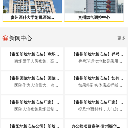
贵州医科大学附属医院...
贵州燃气调控中心
新闻中心
更多
【贵阳塑胶地板安装】商场...
【贵州塑胶地板安装】乒乓...
商场属于人员密集、高频使用的公共商业空间，塑胶地板的安装不仅要满足美观整洁的展...
乒乓球运动地胶是采用聚乙烯材料专门为运动场地开发的一种地板，具体来说就是以聚氯...
【贵州医院地板安装】医院...
【贵州塑胶地板安装】如何...
医院作为人流量大、功能分区复杂、卫生要求非常高的特殊场所，地板安装并非简单铺装...
如果能到实体店或样板间，可通过 2 个小测试快速判断，比看参数更直观： “沾水...
【贵州塑胶地板安装厂家】...
【贵州塑胶地板安装厂家】...
医院人流密集且场景复杂，塑胶地板因适配医疗需求成为主流地面材料，其基本要求围绕...
提及地面材料，人们总在实木与瓷砖间徘徊，却忽略了一款早已完成技术迭代、打破固有...
【贵阳地板安装公司】塑胶...
办公楼项目案例-贵州振华...