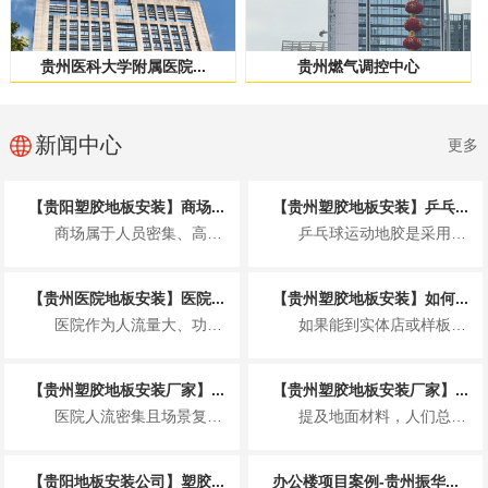
贵州医科大学附属医院...
贵州燃气调控中心
新闻中心
更多
【贵阳塑胶地板安装】商场...
【贵州塑胶地板安装】乒乓...
商场属于人员密集、高频使用的公共商业空间，塑胶地板的安装不仅要满足美观整洁的展...
乒乓球运动地胶是采用聚乙烯材料专门为运动场地开发的一种地板，具体来说就是以聚氯...
【贵州医院地板安装】医院...
【贵州塑胶地板安装】如何...
医院作为人流量大、功能分区复杂、卫生要求非常高的特殊场所，地板安装并非简单铺装...
如果能到实体店或样板间，可通过 2 个小测试快速判断，比看参数更直观： “沾水...
【贵州塑胶地板安装厂家】...
【贵州塑胶地板安装厂家】...
医院人流密集且场景复杂，塑胶地板因适配医疗需求成为主流地面材料，其基本要求围绕...
提及地面材料，人们总在实木与瓷砖间徘徊，却忽略了一款早已完成技术迭代、打破固有...
【贵阳地板安装公司】塑胶...
办公楼项目案例-贵州振华...