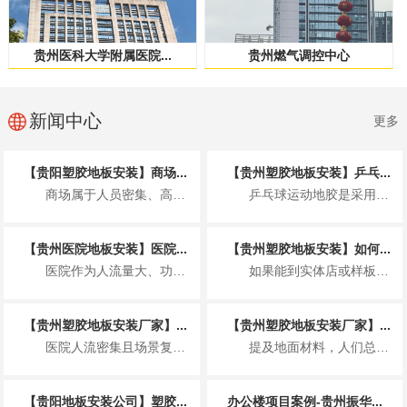
贵州医科大学附属医院...
贵州燃气调控中心
新闻中心
更多
【贵阳塑胶地板安装】商场...
【贵州塑胶地板安装】乒乓...
商场属于人员密集、高频使用的公共商业空间，塑胶地板的安装不仅要满足美观整洁的展...
乒乓球运动地胶是采用聚乙烯材料专门为运动场地开发的一种地板，具体来说就是以聚氯...
【贵州医院地板安装】医院...
【贵州塑胶地板安装】如何...
医院作为人流量大、功能分区复杂、卫生要求非常高的特殊场所，地板安装并非简单铺装...
如果能到实体店或样板间，可通过 2 个小测试快速判断，比看参数更直观： “沾水...
【贵州塑胶地板安装厂家】...
【贵州塑胶地板安装厂家】...
医院人流密集且场景复杂，塑胶地板因适配医疗需求成为主流地面材料，其基本要求围绕...
提及地面材料，人们总在实木与瓷砖间徘徊，却忽略了一款早已完成技术迭代、打破固有...
【贵阳地板安装公司】塑胶...
办公楼项目案例-贵州振华...