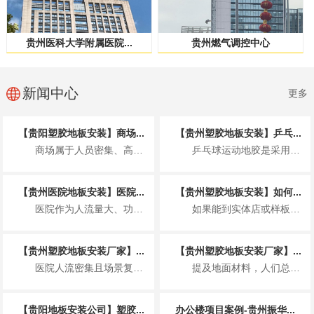
贵州医科大学附属医院...
贵州燃气调控中心
新闻中心
更多
【贵阳塑胶地板安装】商场...
【贵州塑胶地板安装】乒乓...
商场属于人员密集、高频使用的公共商业空间，塑胶地板的安装不仅要满足美观整洁的展...
乒乓球运动地胶是采用聚乙烯材料专门为运动场地开发的一种地板，具体来说就是以聚氯...
【贵州医院地板安装】医院...
【贵州塑胶地板安装】如何...
医院作为人流量大、功能分区复杂、卫生要求非常高的特殊场所，地板安装并非简单铺装...
如果能到实体店或样板间，可通过 2 个小测试快速判断，比看参数更直观： “沾水...
【贵州塑胶地板安装厂家】...
【贵州塑胶地板安装厂家】...
医院人流密集且场景复杂，塑胶地板因适配医疗需求成为主流地面材料，其基本要求围绕...
提及地面材料，人们总在实木与瓷砖间徘徊，却忽略了一款早已完成技术迭代、打破固有...
【贵阳地板安装公司】塑胶...
办公楼项目案例-贵州振华...